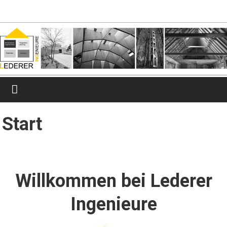
Zum
lederer-
Inhalt
springen
ingenieure.de
Ingenieurbüro
für
Tragwerksplanung
Start
Willkommen bei Lederer
Ingenieure