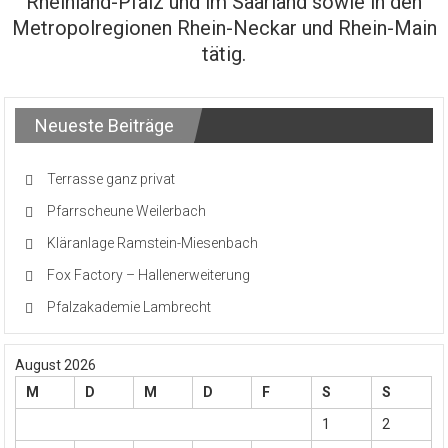
Rheinland-Pfalz und im Saarland sowie in den
Metropolregionen Rhein-Neckar und Rhein-Main
tätig.
Neueste Beiträge
Terrasse ganz privat
Pfarrscheune Weilerbach
Kläranlage Ramstein-Miesenbach
Fox Factory – Hallenerweiterung
Pfalzakademie Lambrecht
August 2026
M
D
M
D
F
S
S
1
2