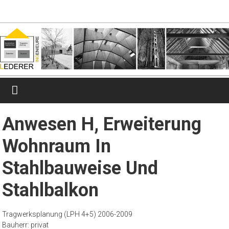
Zum
lederer-
Inhalt
springen
ingenieure.de
Ingenieurbüro
für
Tragwerksplanung
Anwesen H, Erweiterung
Wohnraum In
Stahlbauweise Und
Stahlbalkon
Tragwerksplanung (LPH 4+5) 2006-2009
Bauherr: privat